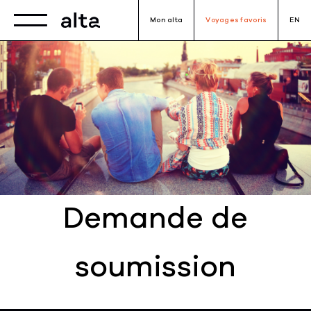
Toggle navigation
Mon alta
Voyages favoris
EN
Demande de
soumission