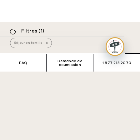
Filtres
(1)
Séjour en famille
x
Demande de
FAQ
1.877.213.2070
Ha
soumission
Voyages de groupe
Voyages individuels