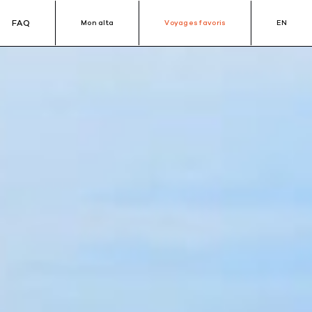
FAQ
Mon alta
Voyages favoris
EN