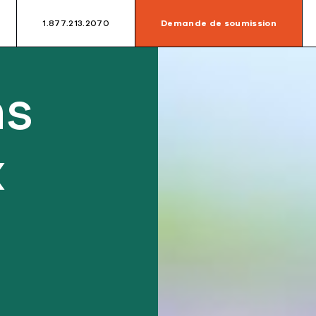
1.877.213.2070
Demande de soumission
ns
x