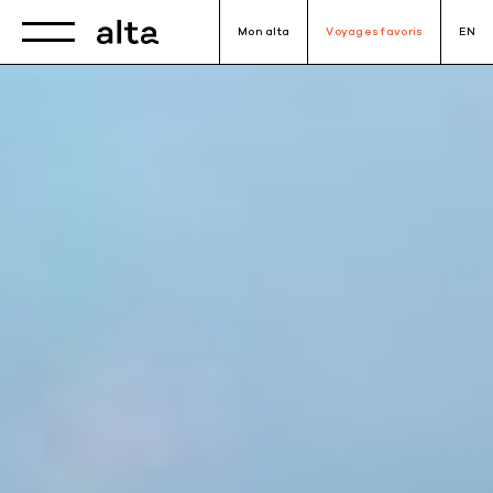
Toggle navigation
Mon alta
Voyages favoris
EN